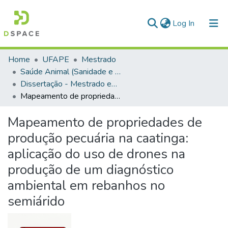
(current)
Log In
Communities & Collections
Home
UFAPE
Mestrado
Saúde Animal (Sanidade e Reprodução de Animais de Produção)
All of DSpace
Dissertação - Mestrado em Saúde Animal (Sanidade e Reprodução de Animais de Produção)
Mapeamento de propriedades de produção pecuária na caatinga: aplicação do uso de drones na produção de um diagnóstico ambiental em rebanhos no semiárido
Mapeamento de propriedades de
produção pecuária na caatinga:
aplicação do uso de drones na
produção de um diagnóstico
ambiental em rebanhos no
semiárido