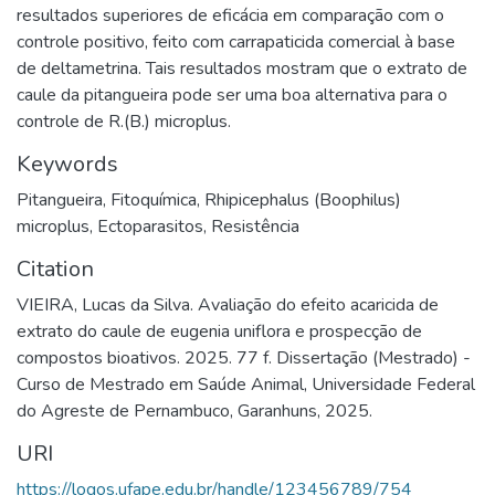
resultados superiores de eficácia em comparação com o
controle positivo, feito com carrapaticida comercial à base
de deltametrina. Tais resultados mostram que o extrato de
caule da pitangueira pode ser uma boa alternativa para o
controle de R.(B.) microplus.
Keywords
Pitangueira
,
Fitoquímica
,
Rhipicephalus (Boophilus)
microplus
,
Ectoparasitos
,
Resistência
Citation
VIEIRA, Lucas da Silva. Avaliação do efeito acaricida de
extrato do caule de eugenia uniflora e prospecção de
compostos bioativos. 2025. 77 f. Dissertação (Mestrado) -
Curso de Mestrado em Saúde Animal, Universidade Federal
do Agreste de Pernambuco, Garanhuns, 2025.
URI
https://logos.ufape.edu.br/handle/123456789/754