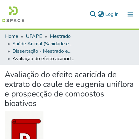
(current)
Log In
Communities & Collections
Home
UFAPE
Mestrado
Saúde Animal (Sanidade e Reprodução de Animais de Produção)
All of DSpace
Dissertação - Mestrado em Saúde Animal (Sanidade e Reprodução de Animais de Produção)
Avaliação do efeito acaricida de extrato do caule de eugenia uniflora e prospecção de compostos bioativos
Avaliação do efeito acaricida de
extrato do caule de eugenia uniflora
e prospecção de compostos
bioativos