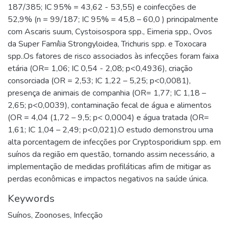
187/385; IC 95% = 43,62 - 53,55) e coinfecções de
52,9% (n = 99/187; IC 95% = 45,8 – 60,0 ) principalmente
com Ascaris suum, Cystoisospora spp., Eimeria spp., Ovos
da Super Família Strongyloidea, Trichuris spp. e Toxocara
spp..Os fatores de risco associados às infecções foram faixa
etária (OR= 1,06; IC 0,54 - 2,08; p<0,4936), criação
consorciada (OR = 2,53; IC 1,22 – 5,25; p<0,0081),
presença de animais de companhia (OR= 1,77; IC 1,18 –
2,65; p<0,0039), contaminação fecal de água e alimentos
(OR = 4,04 (1,72 – 9,5; p< 0,0004) e água tratada (OR=
1,61; IC 1,04 – 2,49; p<0,021).O estudo demonstrou uma
alta porcentagem de infecções por Cryptosporidium spp. em
suínos da região em questão, tornando assim necessário, a
implementação de medidas profiláticas afim de mitigar as
perdas econômicas e impactos negativos na saúde única.
Keywords
Suínos
,
Zoonoses
,
Infecção