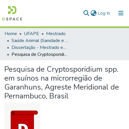
(current)
Log In
Communities & Collections
Home
UFAPE
Mestrado
Saúde Animal (Sanidade e Reprodução de Animais de Produção)
All of DSpace
Dissertação - Mestrado em Saúde Animal (Sanidade e Reprodução de Animais de Produção)
Pesquisa de Cryptosporidium spp. em suínos na microrregião de Garanhuns, Agreste Meridional de Pernambuco, Brasil
Pesquisa de Cryptosporidium spp.
em suínos na microrregião de
Garanhuns, Agreste Meridional de
Pernambuco, Brasil