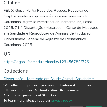
Citation
FÉLIX, Geiza Marília Paes dos Passos. Pesquisa de
Cryptosporidium spp. em suínos na microrregião de
Garanhuns, Agreste Meridional de Pernambuco, Brasil.
2025. 71 f. Dissertação (Mestrado) - Curso de Mestrado
em Sanidade e Reprodução de Animais de Produção,
Universidade Federal do Agreste de Pernambuco,
Garanhuns, 2025.
URI
https://logos.ufape.edu.br/handle/123456789/776
Collections
Dissertação - Mestrado em Saúde Animal (Sanidade e
Reprodução de Animais de Produção)
We collect and process your personal information for the
following purposes:
Authentication, Preferences,
Full item page
Acknowledgement and Statistics
.
To learn more, please read our
privacy policy
.