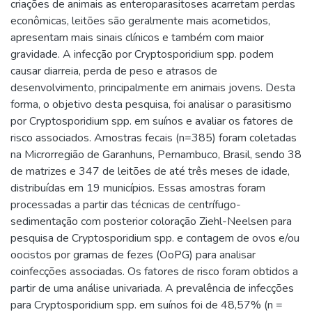
criações de animais as enteroparasitoses acarretam perdas
econômicas, leitões são geralmente mais acometidos,
apresentam mais sinais clínicos e também com maior
gravidade. A infecção por Cryptosporidium spp. podem
causar diarreia, perda de peso e atrasos de
desenvolvimento, principalmente em animais jovens. Desta
forma, o objetivo desta pesquisa, foi analisar o parasitismo
por Cryptosporidium spp. em suínos e avaliar os fatores de
risco associados. Amostras fecais (n=385) foram coletadas
na Microrregião de Garanhuns, Pernambuco, Brasil, sendo 38
de matrizes e 347 de leitões de até três meses de idade,
distribuídas em 19 municípios. Essas amostras foram
processadas a partir das técnicas de centrífugo-
sedimentação com posterior coloração Ziehl-Neelsen para
pesquisa de Cryptosporidium spp. e contagem de ovos e/ou
oocistos por gramas de fezes (OoPG) para analisar
coinfecções associadas. Os fatores de risco foram obtidos a
partir de uma análise univariada. A prevalência de infecções
para Cryptosporidium spp. em suínos foi de 48,57% (n =