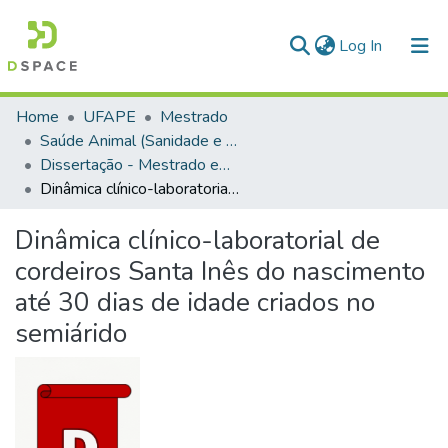
(current)
Log In
Communities & Collections
Home
UFAPE
Mestrado
Saúde Animal (Sanidade e Reprodução de Animais de Produção)
All of DSpace
Dissertação - Mestrado em Saúde Animal (Sanidade e Reprodução de Animais de Produção)
Dinâmica clínico-laboratorial de cordeiros Santa Inês do nascimento até 30 dias de idade criados no semiárido
Dinâmica clínico-laboratorial de
cordeiros Santa Inês do nascimento
até 30 dias de idade criados no
semiárido